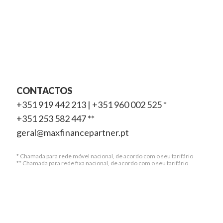
CONTACTOS
+351 919 442 213 | +351 960 002 525 *
+351 253 582 447 **
geral@maxfinancepartner.pt
* Chamada para rede móvel nacional, de acordo com o seu tarifário
** Chamada para rede fixa nacional, de acordo com o seu tarifário